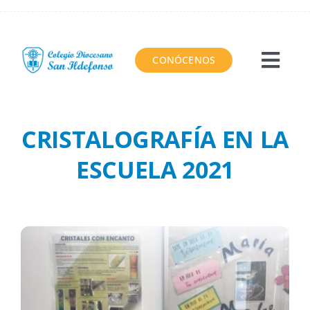
Saltar
al
contenido
CONÓCENOS
Togg
Navi
El Colegio
CRISTALOGRAFÍA EN LA
Proyecto educativo
ESCUELA 2021
Servicios
Área virtual
Contacto