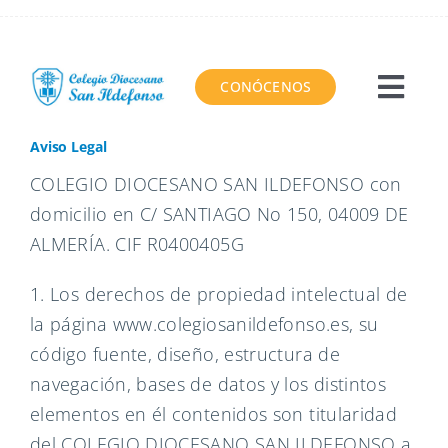
Saltar
al
contenido
CONÓCENOS
Togg
Navi
El Colegio
Aviso Legal
COLEGIO DIOCESANO SAN ILDEFONSO con
Proyecto educativo
domicilio en C/ SANTIAGO No 150, 04009 DE
ALMERÍA. CIF R0400405G
Servicios
1. Los derechos de propiedad intelectual de
la página www.colegiosanildefonso.es, su
Área virtual
código fuente, diseño, estructura de
navegación, bases de datos y los distintos
Contacto
elementos en él contenidos son titularidad
del COLEGIO DIOCESANO SAN ILDEFONSO a