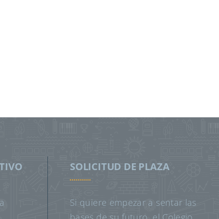
TIVO
SOLICITUD DE PLAZA
a
Si quiere empezar a sentar las
bases de su futuro, el Colegio