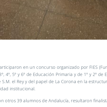
articiparon en un concurso organizado por FIES (Fun
3º, 4º, 5º y 6º de Educación Primaria y de 1º y 2º d
 S.M. el Rey y del papel de La Corona en la estructur
dad institucional.
 otros 39 alumnos de Andalucía, resultaron finalist