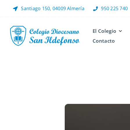
Saltar
Santiago 150, 04009 Almería
950 225 740
al
contenido
El Colegio
Contacto