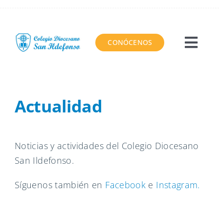
Saltar
al
contenido
CONÓCENOS
Togg
Navi
El Colegio
Actualidad
Proyecto educativo
Servicios
Noticias y actividades del Colegio Diocesano
San Ildefonso.
Área virtual
Síguenos también en
Facebook
e
Instagram.
Contacto